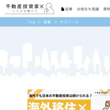
記事
お役立ち知識
資
Top
記事
サブリース