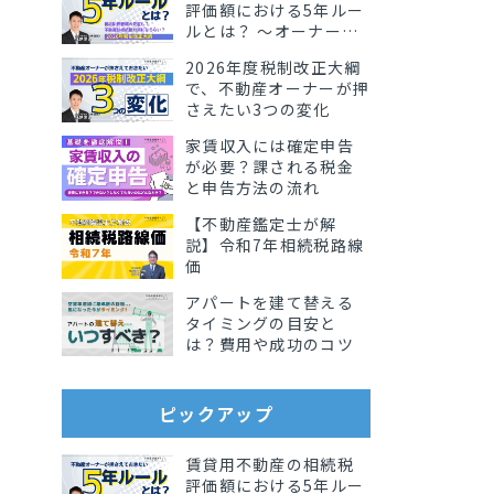
評価額における5年ルー
ルとは？ 〜オーナーが
知っておきたい影響と
2026年度税制改正大綱
実務ポイント〜
で、不動産オーナーが押
さえたい3つの変化
家賃収入には確定申告
が必要？課される税金
と申告方法の流れ
【不動産鑑定士が解
説】令和7年相続税路線
価
アパートを建て替える
タイミングの目安と
は？費用や成功のコツ
ピックアップ
賃貸用不動産の相続税
評価額における5年ルー