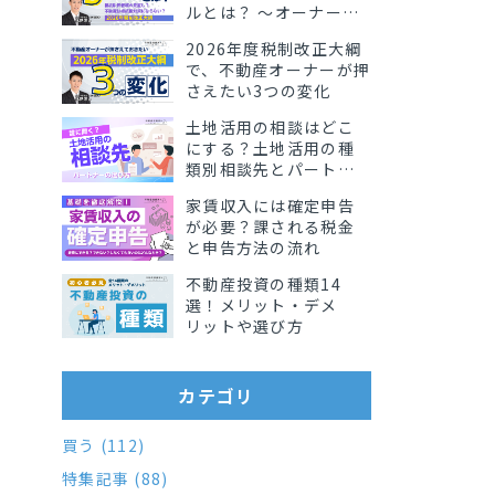
ルとは？ 〜オーナーが
知っておきたい影響と
2026年度税制改正大綱
実務ポイント〜
で、不動産オーナーが押
さえたい3つの変化
土地活用の相談はどこ
にする？土地活用の種
類別相談先とパート
ナーの選び方
家賃収入には確定申告
が必要？課される税金
と申告方法の流れ
不動産投資の種類14
選！メリット・デメ
リットや選び方
カテゴリ
買う (112)
特集記事 (88)