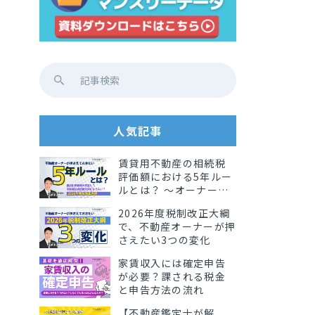
人気記事
賃貸用不動産の相続税
評価額における5年ルー
ルとは？ 〜オーナーが
知っておきたい影響と
2026年度税制改正大綱
実務ポイント〜
で、不動産オーナーが押
さえたい3つの変化
家賃収入には確定申告
が必要？課される税金
と申告方法の流れ
【不動産鑑定士が解