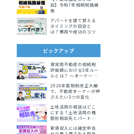
説】令和7年相続税路線
価
アパートを建て替える
タイミングの目安と
は？費用や成功のコツ
ピックアップ
賃貸用不動産の相続税
評価額における5年ルー
ルとは？ 〜オーナーが
知っておきたい影響と
2026年度税制改正大綱
実務ポイント〜
で、不動産オーナーが押
さえたい3つの変化
土地活用の相談はどこ
にする？土地活用の種
類別相談先とパート
ナーの選び方
家賃収入には確定申告
が必要？課される税金