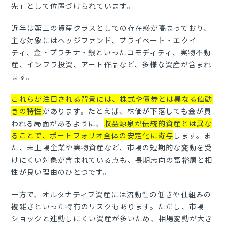
先」として位置づけられています。
近年は第三の資産クラスとしての存在感が高まっており、
主な対象にはヘッジファンド、プライベート・エクイ
ティ、金・プラチナ・銀といったコモディティ、実物不動
産、インフラ投資、アート作品など、多様な資産が含まれ
ます。
これらが注目される背景には、株式や債券とは異なる値動
きの特性
があります。たとえば、株価が下落しても金が買
われる局面があるように、
収益源泉が伝統的資産とは異な
ることで、ポートフォリオ全体の安定化に寄与
します。ま
た、未上場企業や実物資産など、市場の短期的な変動を受
けにくい対象が含まれている点も、長期志向の富裕層と相
性が良い理由のひとつです。
一方で、オルタナティブ資産には流動性の低さや仕組みの
複雑さといった特有のリスクもあります。ただし、市場
ショックと連動しにくい資産が多いため、相場変動が大き