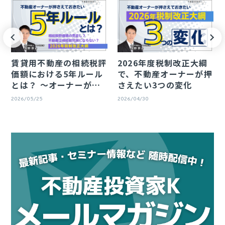
賃貸用不動産の相続税評
2026年度税制改正大綱
価額における5年ルール
で、不動産オーナーが押
とは？ 〜オーナーが
さえたい3つの変化
知っておきたい影響と実
2026/05/25
2026/04/30
務ポイント〜