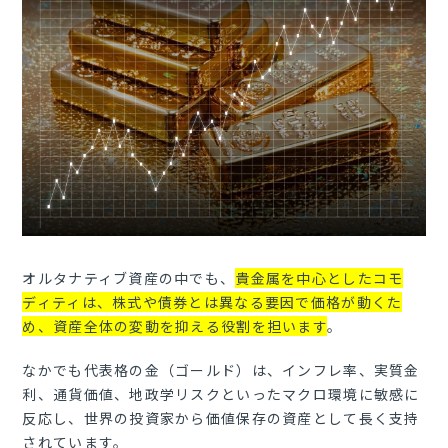
オルタナティブ資産の中でも、
貴金属を中心としたコモ
ディティは、株式や債券とは異なる要因で価格が動くた
め、資産全体の変動を抑える役割を担います
。
なかでも代表格の金（ゴールド）は、インフレ率、実質金
利、通貨価値、地政学リスクといったマクロ環境に敏感に
反応し、世界の投資家から価値保存の資産として長く支持
されています。