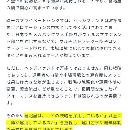
オ全体の変動を抑える効果が期待されることから、富裕層
の間で関心が高まっています。
欧米のプライベートバンクでは、ヘッジファンドは富裕層
向けアロケーションの中核として長く活用されてきまし
た。日本でもメガバンクや大手証券がウェルスマネジメン
ト部門を強化するなかで、マルチストラテジー型やロン
グ・ショート型など、市場環境に応じて柔軟に運用できる
タイプを組み入れるケースが増えています。
ただし、ヘッジファンドは万能ではありません。同じ戦略
であっても、運用者の力量や市場環境との適合度によって
成果には大きな差が生じます。戦略の陳腐化や運用体制の
変更、資金流出などが重なることで、長期間安定したパ
フォーマンスを維持できるファンドは限られるのが実情で
す。
そのため
富裕層は、「どの戦略を採用しているか」以上に
「誰が運用しているのか」を重視し、運用哲学や組織体制
の一貫性を慎重に見極めています
。