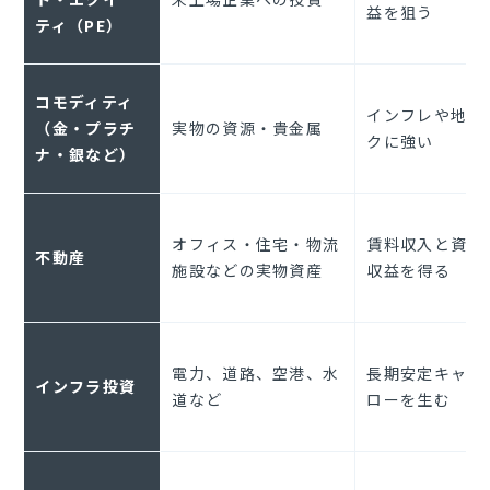
益を狙う
ティ（
PE
）
コモディティ
インフレや地政
（金・プラチ
実物の資源・貴金属
クに強い
ナ・銀など）
オフィス・住宅・物流
賃料収入と資産
不動産
施設などの実物資産
収益を得る
電力、道路、空港、水
長期安定キャッ
インフラ投資
道など
ローを生む