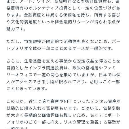
また、アート、ワイン、高級時計などの嗜好性資産も、富
裕層特有のオルタナティブ投資として一定の位置づけがあ
ります。金融資産とは異なる価値軸を持ち、所有する喜び
や文化的満足度といった非金融的リターンが得られる点が
魅力です。
ただし、市場規模が限定的で流動性も高くないため、ポー
トフォリオ全体の一部にとどめるケースが一般的です。
さらに、生活基盤を支える事業から安定収益を得ることを
目的としたインフラ関連投資は、欧米の富裕層やファミ
リーオフィスで一定の関心を集めていますが、日本では個
人がアクセスできる手段が限られており、活用はごく一部
にとどまっています。
このほか、近年は暗号資産やNFTといったデジタル資産を
試験的に組み入れる富裕層もいます。とはいえ、価格変動
が大きく長期的な価値評価も難しいため、あくまでポート
フォリオのごく一部に抑え、リスク管理を重視する姿勢が
一般的です。