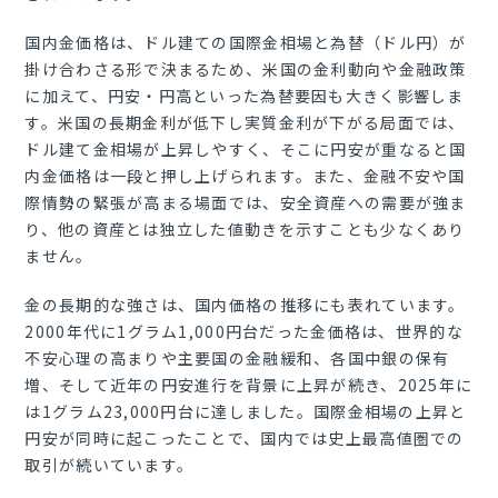
国内金価格は、ドル建ての国際金相場と為替（ドル円）が
掛け合わさる形で決まるため、米国の金利動向や金融政策
に加えて、円安・円高といった為替要因も大きく影響しま
す。米国の長期金利が低下し実質金利が下がる局面では、
ドル建て金相場が上昇しやすく、そこに円安が重なると国
内金価格は一段と押し上げられます。また、金融不安や国
際情勢の緊張が高まる場面では、安全資産への需要が強ま
り、他の資産とは独立した値動きを示すことも少なくあり
ません。
金の長期的な強さは、国内価格の推移にも表れています。
2000年代に1グラム1,000円台だった金価格は、世界的な
不安心理の高まりや主要国の金融緩和、各国中銀の保有
増、そして近年の円安進行を背景に上昇が続き、2025年に
は1グラム23,000円台に達しました。国際金相場の上昇と
円安が同時に起こったことで、国内では史上最高値圏での
取引が続いています。