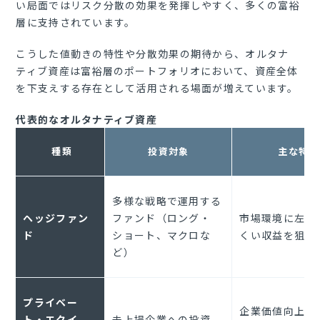
い局面ではリスク分散の効果を発揮しやすく、多くの富裕
層に支持されています。
こうした値動きの特性や分散効果の期待から、オルタナ
ティブ資産は富裕層のポートフォリオにおいて、資産全体
を下支えする存在として活用される場面が増えています。
代表的なオルタナティブ資産
種類
投資対象
主な特徴
多様な戦略で運用する
ヘッジファン
ファンド（ロング・
市場環境に左右
ド
ショート、マクロな
くい収益を狙う
ど）
プライベー
企業価値向上後
ト・エクイ
未上場企業への投資