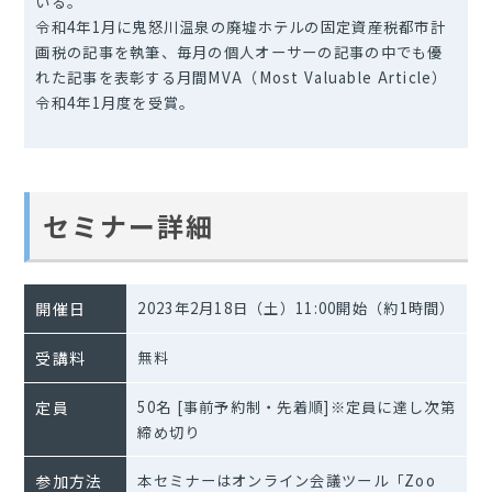
いる。
令和4年1月に鬼怒川温泉の廃墟ホテルの固定資産税都市計
画税の記事を執筆、毎月の個人オーサーの記事の中でも優
れた記事を表彰する月間MVA（Most Valuable Article）
令和4年1月度を受賞。
セミナー詳細
開催日
2023年2月18日（土）11:00開始（約1時間）
受講料
無料
定員
50名 [事前予約制・先着順]※定員に達し次第
締め切り
参加方法
本セミナーはオンライン会議ツール「Zoo