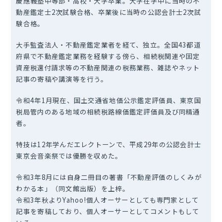
慶應義塾中等部・高校・大学卒業。大学在学中に当時の不
動産鑑定士2次試験合格、卒業後に当時の公認会計士2次試
験合格。
大手監査法人・不動産鑑定業者を経て、独立。全国43都道
府県で不動産鑑定業務を経験する傍ら、相続税関連や固定
資産税還付請求等の不動産関連の税務業務、雑誌やネット
記事の寄稿や講演等を行う。
令和4年1月現在、国土交通省地価公示鑑定評価員、東京国
税局管内のある地域の相続税路線価鑑定評価員及び同精通
者。
特技は12年学んだエレクトーンで、平成29年の公認会計士
東京会音楽祭では優勝を収めた。
令和3年8月には自身二冊目の著書「不動産評価のしくみが
わかる本」（同文館出版）を上梓。
令和3年秋よりYahoo!個人オーサーとしても専門家として
記事を寄稿しており、個人オーサーとしてコメントもして