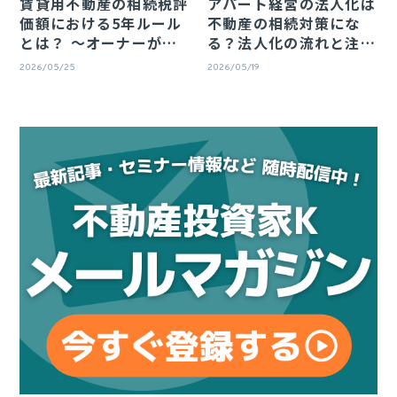
賃貸用不動産の相続税評
アパート経営の法人化は
価額における5年ルール
不動産の相続対策にな
ン
とは？ 〜オーナーが
る？法人化の流れと注意
知っておきたい影響と実
点
2026/05/25
2026/05/19
務ポイント〜