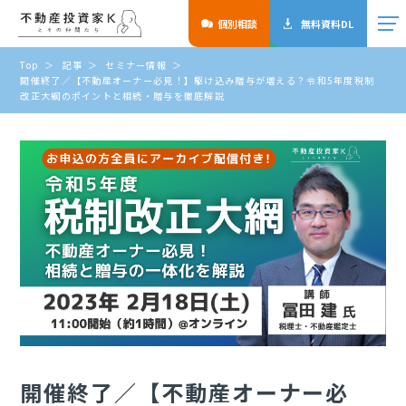
個別相談
無料資料DL
Top
記事
セミナー情報
開催終了／【不動産オーナー必見！】駆け込み贈与が増える？令和5年度税制
改正大綱のポイントと相続・贈与を徹底解説
開催終了／【不動産オーナー必