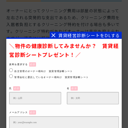
オーナーにとってクリーニング費用は部屋の状態によって
左右される突発的な支出であるため、クリーニング費用を
入居者負担とするクリーニング特約を付ける場合も多いで
す。クリーニング特約があればオーナーは支出を抑えられ
ますが、過去には特約が無効になった事例もあります。
専門業者に依頼する必要のないクリーニングまで、入居
者に負担させる内容となっていた
実際の清掃の有無や汚れの程度にかかわらず、入居者が
資料を選択する
必須
クリーニング費用を負担することを明らかにしていなかっ
自主管理のオーナー様向け 賃貸管理診断シート
管理会社に委託しているオーナー様向け 賃貸管理診断シート
た
氏
必須
名
必須
上記のような事例では、クリーニング特約が無効とされて
います。クリーニング特約が認められるためには、
「賃貸
借契約書」と「重要事項説明書」、「賃貸住宅紛争防止条
メールアドレス
必須
例に基づく説明書」において、内容を明確に記載する必要
があるため、
注意しましょう。