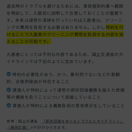
退去時のトラブルを避けるためには、賃貸借契約書へ範囲
を明記して、入居前に説明して合意しておくことが重要で
す。本来は通常の清掃を行っていれば入居者は、クリーニ
ングの費用を負担する必要はありません。しかし
特約を付
けることで入居者がクリーニング費用を負担する内容を加
えることが可能です。
入居者にとっては不利な内容であるため、国土交通省のガ
イドラインでは下記のように定めています。
特約の必要性があり、かつ、暴利的でないなどの客観
的、合理的理由が存在すること
賃借人が特約によって通常の原状回復義務を越えた修繕
等の義務を負うことについて認識していること
賃借人が特約による義務負担の意思表示をしていること
参考：国土交通省
「原状回復をめぐるトラブルとガイドライン」
（再改訂版）
※PDFがひらきます。