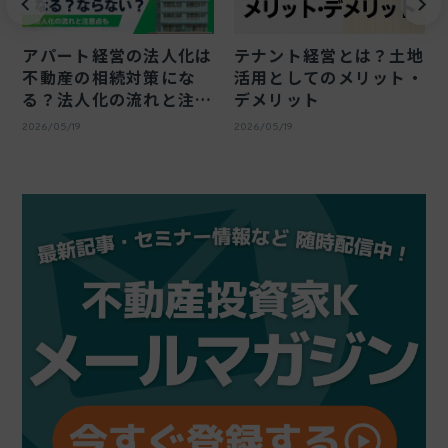
こ
アパート経営の法人化は
テナント経営とは？土地
不動産の相続対策にな
活用としてのメリット・
題
る？法人化の流れと注意
デメリット
点
2026/05/19
2026/05/19